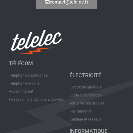
contact@telelec.fr
TÉLÉCOM
ÉLECTRICITÉ
Téléphonie d'Entreprise
Téléphonie Mobile
Electricité générale
Accès Internet
Etude & conception
Réseaux Fibre Optique & Cuivres
Armoires électriques
Maintenance
Câblage et réseaux
INFORMATIQUE