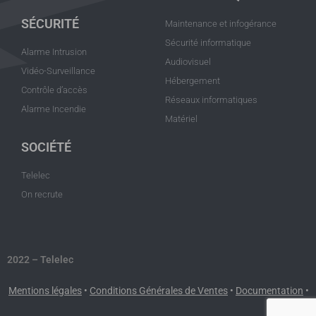
SÉCURITÉ
Maintenance et infogérance
Sécurité informatique
Alarme Intrusion
Audiovisuel
Vidéo-Surveillance
Hébergement
Contrôle d’accès
Réseaux informatiques
Alarme Incendie
Matériel
SOCIÉTÉ
Telelec
On recrute
2022 – Telelec
Mentions légales
•
Conditions Générales de Ventes
•
Documentation
•
Contact