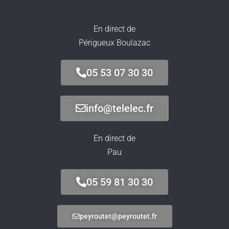
En direct de
Périgueux Boulazac
05 53 07 30 30
info@telelec.fr
En direct de
Pau
05 59 81 30 30
peyroutet@peyroutet.fr